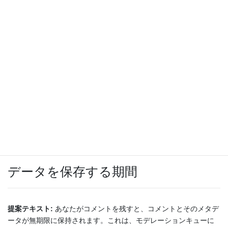
ドパーティによる追加トラッキングの埋め込み、埋め込みコンテ
ンツとのやりとりの監視を行うことがあります。アカウントを使
ってそのサイトにログイン中の場合、埋め込みコンテンツとのや
りとりのトラッキングも含まれます。
あなたのデータの共有先
提案テキスト:
パスワードリセットをリクエストすると、IP アドレ
スがリセット用のメールに含まれます。
データを保存する期間
提案テキスト:
あなたがコメントを残すと、コメントとそのメタデ
ータが無期限に保持されます。これは、モデレーションキューに