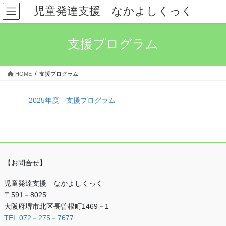
コ
ナ
児童発達支援 なかよしくっく
ン
ビ
テ
ゲ
ン
ー
支援プログラム
ツ
シ
へ
ョ
ス
ン
HOME
支援プログラム
キ
に
ッ
移
プ
動
2025年度 支援プログラム
【お問合せ】
児童発達支援 なかよしくっく
〒591－8025
大阪府堺市北区長曽根町1469－1
TEL:072－275－7677