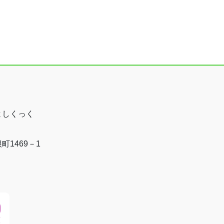
よしくっく
1469－1