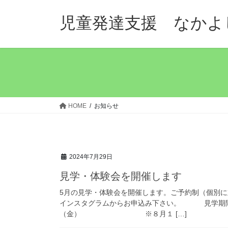
コ
ナ
ン
ビ
児童発達支援 なかよ
テ
ゲ
ン
ー
ツ
シ
へ
ョ
ス
ン
キ
に
ッ
移
HOME
お知らせ
プ
動
2024年7月29日
見学・体験会を開催します
5月の見学・体験会を開催します。ご予約制（個別
インスタグラムからお申込み下さい。 見学期間
（金） ※８月１ […]